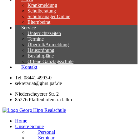
Krankmeldung
Schulberatung
Schulmanager Online
Elternbeirat
Service
Unterrichtszeiten
Termine
Übertritt/Anmeldung
Hausordnung
Busfahrpläne
Offene Ganztagsschule
Kontakt
Tel. 08441 4993-0
sekretariat@ghrs-paf.de
Niederscheyerer Str. 2
85276 Pfaffenhofen a. d. Ilm
Home
Unsere Schule
Personal
Seminar