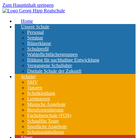
Zum Hauptinhalt springen
Home
Unsere Schule
Personal
Seminar
Bläserklasse
Schulprofil
Wahlpflichtfächergruppen
Bildung für nachhaltige Entwicklung
Vergangene Schuljahre
Digitale Schule der Zukunft
Schüler
SMV
Tutoren
Schulkleidung
Lerntutoren
Musische Angebote
Berufsorientierung
Fachoberschule (FOS)
SchauHin Team
Sportliche Angebote
Schulsanitätsdienst
Eltern