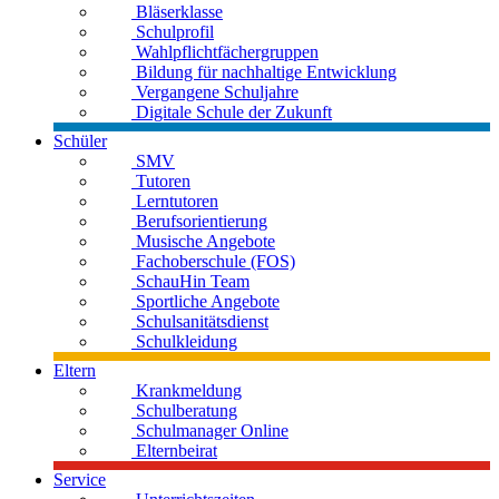
Bläserklasse
Schulprofil
Wahlpflichtfächergruppen
Bildung für nachhaltige Entwicklung
Vergangene Schuljahre
Digitale Schule der Zukunft
Schüler
SMV
Tutoren
Lerntutoren
Berufsorientierung
Musische Angebote
Fachoberschule (FOS)
SchauHin Team
Sportliche Angebote
Schulsanitätsdienst
Schulkleidung
Eltern
Krankmeldung
Schulberatung
Schulmanager Online
Elternbeirat
Service