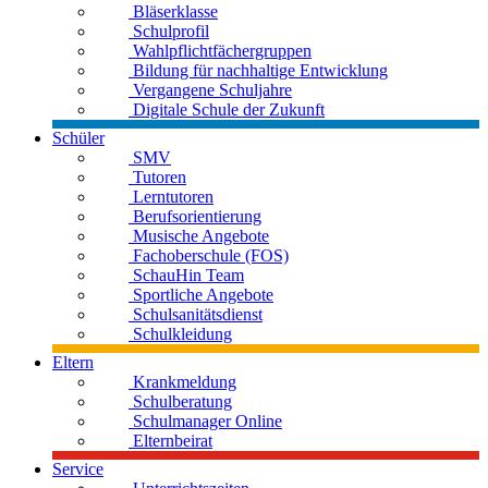
Bläserklasse
Schulprofil
Wahlpflichtfächergruppen
Bildung für nachhaltige Entwicklung
Vergangene Schuljahre
Digitale Schule der Zukunft
Schüler
SMV
Tutoren
Lerntutoren
Berufsorientierung
Musische Angebote
Fachoberschule (FOS)
SchauHin Team
Sportliche Angebote
Schulsanitätsdienst
Schulkleidung
Eltern
Krankmeldung
Schulberatung
Schulmanager Online
Elternbeirat
Service