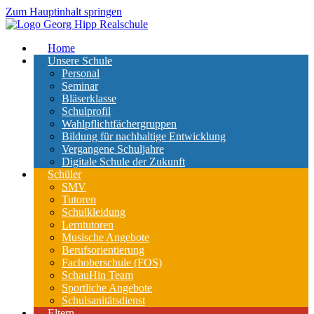
Zum Hauptinhalt springen
Home
Unsere Schule
Personal
Seminar
Bläserklasse
Schulprofil
Wahlpflichtfächergruppen
Bildung für nachhaltige Entwicklung
Vergangene Schuljahre
Digitale Schule der Zukunft
Schüler
SMV
Tutoren
Schulkleidung
Lerntutoren
Musische Angebote
Berufsorientierung
Fachoberschule (FOS)
SchauHin Team
Sportliche Angebote
Schulsanitätsdienst
Eltern