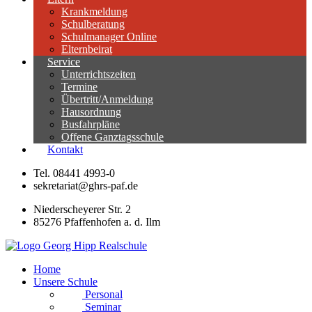
Krankmeldung
Schulberatung
Schulmanager Online
Elternbeirat
Service
Unterrichtszeiten
Termine
Übertritt/Anmeldung
Hausordnung
Busfahrpläne
Offene Ganztagsschule
Kontakt
Tel. 08441 4993-0
sekretariat@ghrs-paf.de
Niederscheyerer Str. 2
85276 Pfaffenhofen a. d. Ilm
Home
Unsere Schule
Personal
Seminar