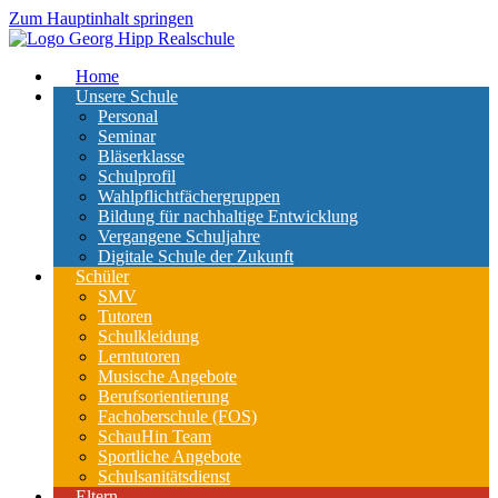
Zum Hauptinhalt springen
Home
Unsere Schule
Personal
Seminar
Bläserklasse
Schulprofil
Wahlpflichtfächergruppen
Bildung für nachhaltige Entwicklung
Vergangene Schuljahre
Digitale Schule der Zukunft
Schüler
SMV
Tutoren
Schulkleidung
Lerntutoren
Musische Angebote
Berufsorientierung
Fachoberschule (FOS)
SchauHin Team
Sportliche Angebote
Schulsanitätsdienst
Eltern