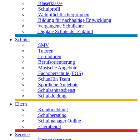
Bläserklasse
Schulprofil
Wahlpflichtfächergruppen
Bildung für nachhaltige Entwicklung
Vergangene Schuljahre
Digitale Schule der Zukunft
Schüler
SMV
Tutoren
Lerntutoren
Berufsorientierung
Musische Angebote
Fachoberschule (FOS)
SchauHin Team
Sportliche Angebote
Schulsanitätsdienst
Schulkleidung
Eltern
Krankmeldung
Schulberatung
Schulmanager Online
Elternbeirat
Service