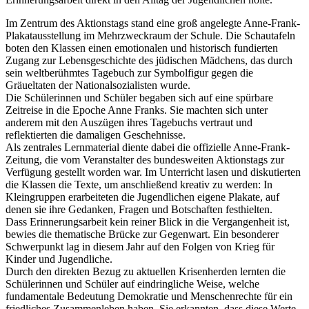
Im Zentrum des Aktionstags stand eine groß angelegte Anne-Frank-
Plakatausstellung im Mehrzweckraum der Schule. Die Schautafeln
boten den Klassen einen emotionalen und historisch fundierten
Zugang zur Lebensgeschichte des jüdischen Mädchens, das durch
sein weltberühmtes Tagebuch zur Symbolfigur gegen die
Gräueltaten der Nationalsozialisten wurde.
Die Schülerinnen und Schüler begaben sich auf eine spürbare
Zeitreise in die Epoche Anne Franks. Sie machten sich unter
anderem mit den Auszügen ihres Tagebuchs vertraut und
reflektierten die damaligen Geschehnisse.
Als zentrales Lernmaterial diente dabei die offizielle Anne-Frank-
Zeitung, die vom Veranstalter des bundesweiten Aktionstags zur
Verfügung gestellt worden war. Im Unterricht lasen und diskutierten
die Klassen die Texte, um anschließend kreativ zu werden: In
Kleingruppen erarbeiteten die Jugendlichen eigene Plakate, auf
denen sie ihre Gedanken, Fragen und Botschaften festhielten.
Dass Erinnerungsarbeit kein reiner Blick in die Vergangenheit ist,
bewies die thematische Brücke zur Gegenwart. Ein besonderer
Schwerpunkt lag in diesem Jahr auf den Folgen von Krieg für
Kinder und Jugendliche.
Durch den direkten Bezug zu aktuellen Krisenherden lernten die
Schülerinnen und Schüler auf eindringliche Weise, welche
fundamentale Bedeutung Demokratie und Menschenrechte für ein
friedliches Zusammenleben haben. Sie erkannten, dass diese Werte