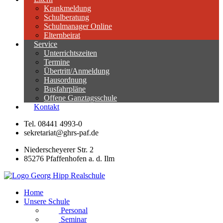
Krankmeldung
Schulberatung
Schulmanager Online
Elternbeirat
Service
Unterrichtszeiten
Termine
Übertritt/Anmeldung
Hausordnung
Busfahrpläne
Offene Ganztagsschule
Kontakt
Tel. 08441 4993-0
sekretariat@ghrs-paf.de
Niederscheyerer Str. 2
85276 Pfaffenhofen a. d. Ilm
Home
Unsere Schule
Personal
Seminar