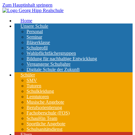
Zum Hauptinhalt springen
Home
Unsere Schule
Personal
Seminar
Bläserklasse
Schulprofil
Wahlpflichtfächergruppen
Bildung für nachhaltige Entwicklung
Vergangene Schuljahre
Digitale Schule der Zukunft
Schüler
SMV
Tutoren
Schulkleidung
Lerntutoren
Musische Angebote
Berufsorientierung
Fachoberschule (FOS)
SchauHin Team
Sportliche Angebote
Schulsanitätsdienst
Eltern