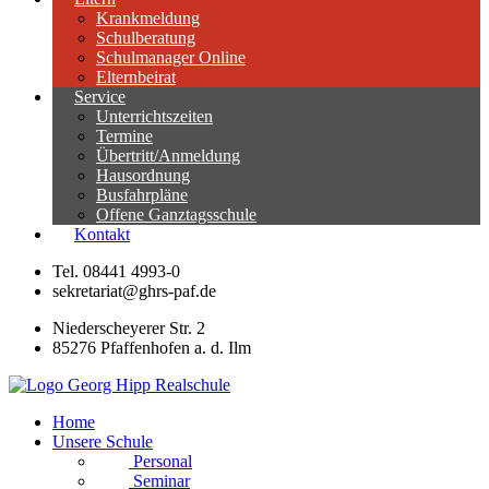
Krankmeldung
Schulberatung
Schulmanager Online
Elternbeirat
Service
Unterrichtszeiten
Termine
Übertritt/Anmeldung
Hausordnung
Busfahrpläne
Offene Ganztagsschule
Kontakt
Tel. 08441 4993-0
sekretariat@ghrs-paf.de
Niederscheyerer Str. 2
85276 Pfaffenhofen a. d. Ilm
Home
Unsere Schule
Personal
Seminar