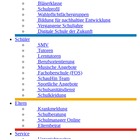
Bläserklasse
Schulprofil
Wahlpflichtfächergruppen
Bildung für nachhaltige Entwicklung
Vergangene Schuljahre
Digitale Schule der Zukunft
Schüler
SMV
Tutoren
Lerntutoren
Berufsorientierung
Musische Angebote
Fachoberschule (FOS)
SchauHin Team
Sportliche Angebote
Schulsanitätsdienst
Schulkleidung
Eltern
Krankmeldung
Schulberatung
Schulmanager Online
Elternbeirat
Service