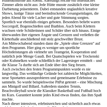
Hüttenkontrolle am Abend. Allerdings reichte ein ordentliches
Zimmer allein nicht aus: Jede Hütte musste zusätzlich eine kleine
Darbietung präsentieren. Dabei entstanden unglaublich kreative
Shows, lustige Tänze und beeindruckende Gesangseinlagen, die
jeden Abend für viele Lacher und gute Stimmung sorgten.
Sportlich war ebenfalls einiges geboten. Besonders beliebt waren
Soccergolf, Bogenschießen und Biathlon. Auch beim Klettern
wuchsen viele Schülerinnen und Schüler über sich hinaus. Einige
überwanden ihre eigenen Ängste und Grenzen und verließen die
Kletterhalle anschließend mit stolz geschwellter Brust.
Am Mittwochabend standen dann die „Spiele ohne Grenzen“ auf
dem Programm. Hier ging es weniger um sportliche
Höchstleistungen als vielmehr um Teamgeist, Kooperation und
natürlich jede Menge Gaudi. Bei Quatschspielen wie Trockenski
oder Kuhmelken wurde schließlich der Lagersieger ermittelt – und
die Klasse 7a durfte sich am Ende über den Sieg freuen.
Auch zwischen den festen Programmpunkten wurde es nie
langweilig. Das weitläufige Gelände bot zahlreiche Möglichkeiten,
neue Sportarten auszuprobieren und gemeinsame Erlebnisse zu
sammeln. So wurde beispielsweise PitPat getestet – eine Mischung
aus Minigolf und Billard. Außerdem standen Tennis,
Beachvolleyball sowie die Klassiker Basketball und Fußball hoch
im Kurs. Garantiert konnte jedes Kind etwas finden, das ihm Spaß
machte.
Nach dieser intensiven, erlebnisreichen und sicherlich auch etwas